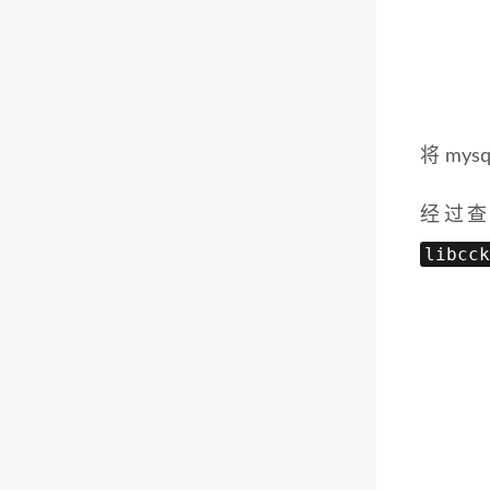
将 my
经过查
libcck