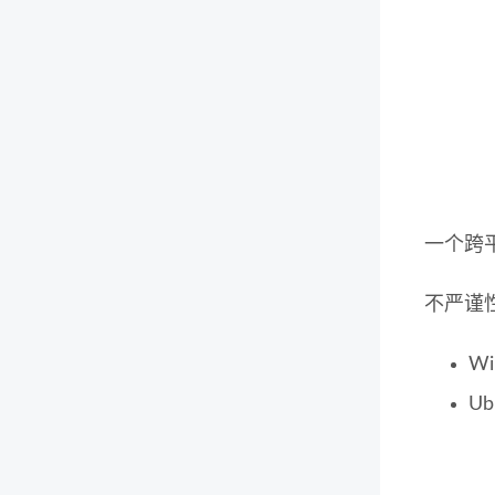
一个跨
不严谨
W
U