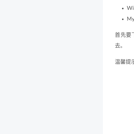
Wi
My
首先要
去。
温馨提