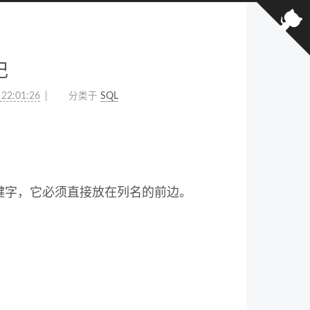
记
 22:01:26
分类于
SQL
T 关键字，它必须直接放在列名的前边。