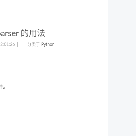
parser 的用法
2:01:26
分类于
Python
文件。