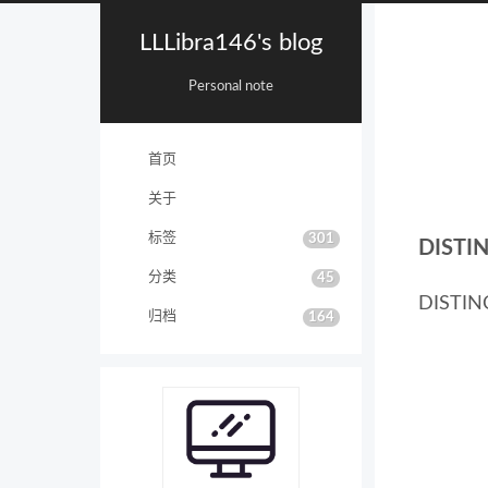
LLLibra146's blog
Personal note
首页
关于
标签
301
DIST
分类
45
DIST
归档
164