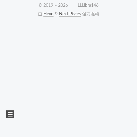
© 2019 –
2026
LLLibra146
由
Hexo
&
NexT.Pisces
强力驱动