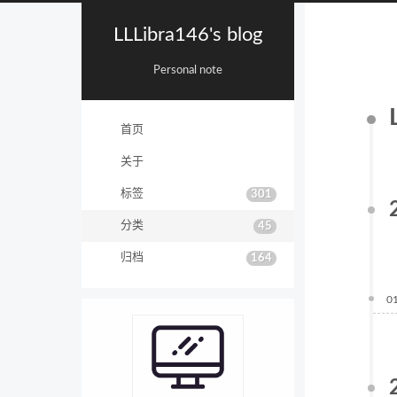
LLLibra146's blog
Personal note
首页
关于
标签
301
分类
45
归档
164
0