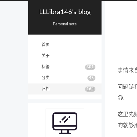
LLLibra146's blog
Personal note
首页
关于
标签
301
事情来
分类
45
问题链
归档
164
😉.
这里先贴
的就够用