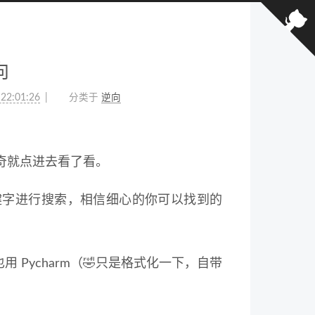
向
 22:01:26
分类于
逆向
奇就点进去看了看。
键字进行搜索，相信细心的你可以找到的
 也用 Pycharm（🤣只是格式化一下，自带