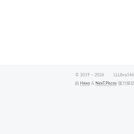
© 2019 –
2026
LLLibra146
由
Hexo
&
NexT.Pisces
强力驱