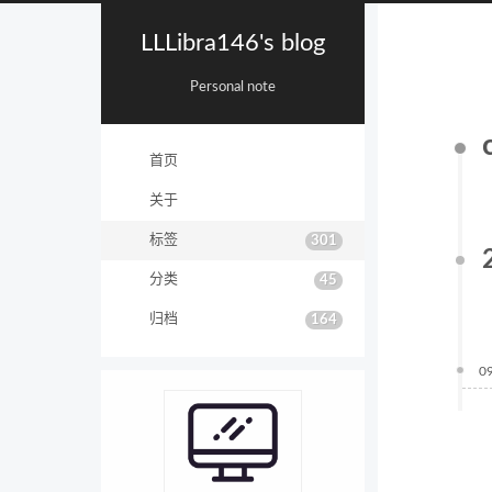
LLLibra146's blog
Personal note
首页
关于
标签
301
分类
45
归档
164
0