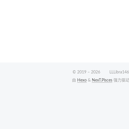
© 2019 –
2026
LLLibra146
由
Hexo
&
NexT.Pisces
强力驱