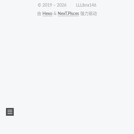
© 2019 –
2026
LLLibra146
由
Hexo
&
NexT.Pisces
强力驱动