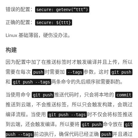
错误的配置：
secure: getenv(“ttt”)
正确的配置：
secure: ${ttt}
Linux 基础薄弱，硬伤没办法。
构建
因为配置中加了在推送标签时才触发编译并且上传，所以
需要在每次
push
时需要加
--tags
参数，这时
git push
和
git push --tags
两条命令的先后顺序就需要斟酌。
当使用命令
git push
推送代码时，只会将本地的
commit
推送到云端，不会推送标签，所以只会触发构建，会跳过
编译流程。当使用
git push --tags
时不仅会将标签推送
到云端，还会触发编译。所以要将
git push
命令放在
git
push --tags
前边执行，确保代码已经正确
push
并且通过