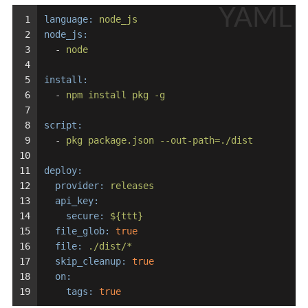
YAML
1
language:
node_js
2
node_js:
3
-
node
4
5
install:
6
-
npm
install
pkg
-g
7
8
script:
9
-
pkg
package.json
--out-path=./dist
10
11
deploy:
12
provider:
releases
13
api_key:
14
secure:
${ttt}
15
file_glob:
true
16
file:
./dist/*
17
skip_cleanup:
true
18
on:
19
tags:
true