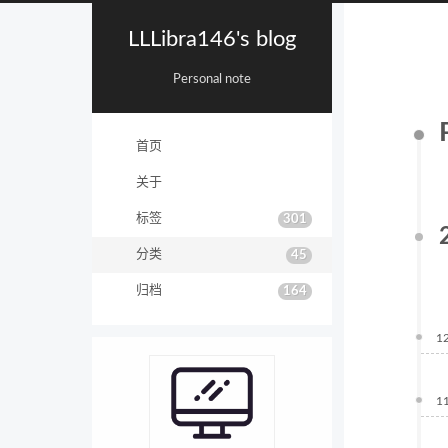
LLLibra146's blog
Personal note
首页
关于
标签
301
分类
45
归档
164
1
1