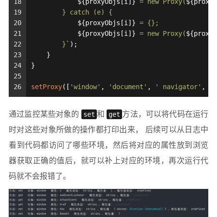
18
${proxyObjs[i]}
 = new Proxy(
${proxyO
19
        } catch (e) {
20
${proxyObjs[i]}
 = {};
21
${proxyObjs[i]}
 = new Proxy(
${proxyO
22
        }`
);
23
    }
24
}
25
26
setProxy
([
'window'
, 
'document'
, 
' navigator'
, 
's
通过监控某些对象的
set
和
get
方法，可以将代码在运行
时对这些对象所做的操作都打印出来， 后续可以从日志中
看到代码都访问了哪些环境，然后将对应的属性放到浏览
器获取正确的值后，就可以补上对应的环境，再次运行代
码就不会报错了。