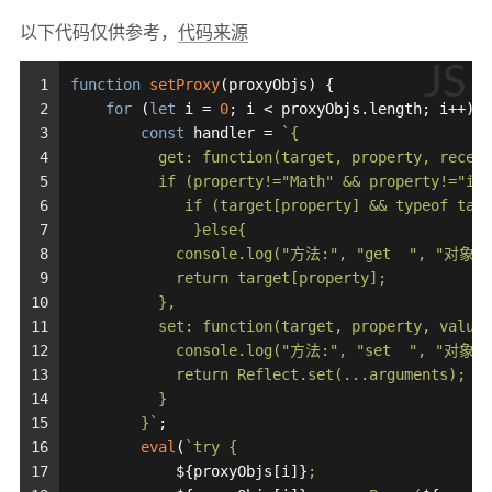
以下代码仅供参考，
代码来源
JS
1
function
setProxy
(
proxyObjs
) {
2
for
 (
let
 i = 
0
; i < proxyObjs.
length
; i++) {
3
const
 handler = 
`{
4
          get: function(target, property, receiv
5
          if (property!="Math" && property!="isN
6
             if (target[property] && typeof targ
7
              }else{
8
            console.log("方法:", "get  ", "对象:"
9
            return target[property];
10
          },
11
          set: function(target, property, value,
12
            console.log("方法:", "set  ", "对象:"
13
            return Reflect.set(...arguments);
14
          }
15
        }`
;
16
eval
(
`try {
17
${proxyObjs[i]}
;