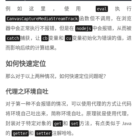
例如这里，使用
eval
执行
CanvasCaptureMediaStreamTrack
函数但不调用，在浏览
器中会正常执行不报错，但是在
nodejs
中会报错，从而被
catch
捕获，让
cb
变量和
cu
变量初始化为错误的值，进
而影响后续的计算结果。
如何快速定位
那么对于以上两种情况，如何快速定位问题呢？
代理之环境自吐
对于第一种不会报错的情况，可以使用代理的方式让代码
将环境自己吐出来，简称环境自吐。原理就是使用代理，
封装对于特定对象的
get
和
set
方法，有点类似于 Java
的
getter
和
setter
注解哈哈。