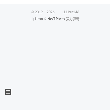
© 2019 –
2026
LLLibra146
由
Hexo
&
NexT.Pisces
强力驱动