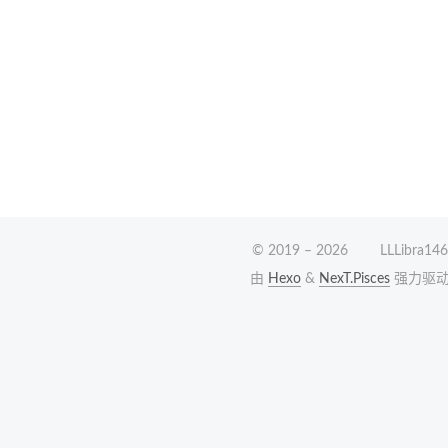
© 2019 –
2026
LLLibra146
由
Hexo
&
NexT.Pisces
强力驱