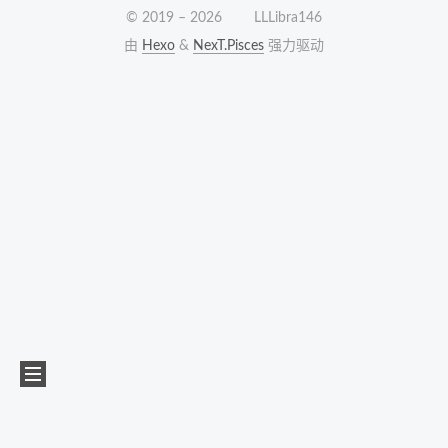
© 2019 –
2026
LLLibra146
由
Hexo
&
NexT.Pisces
强力驱动