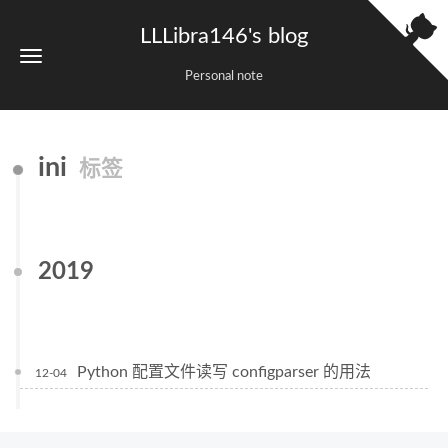
LLLibra146's blog
Personal note
ini
标签
2019
Python 配置文件读写 configparser 的用法
12-04