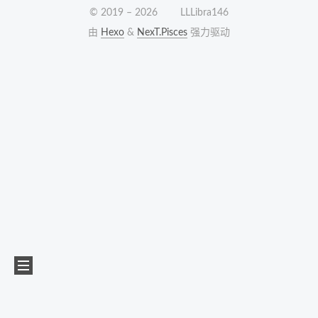
© 2019 –
2026
LLLibra146
由
Hexo
&
NexT.Pisces
强力驱动