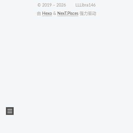
© 2019 –
2026
LLLibra146
由
Hexo
&
NexT.Pisces
强力驱动