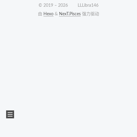
© 2019 –
2026
LLLibra146
由
Hexo
&
NexT.Pisces
强力驱动