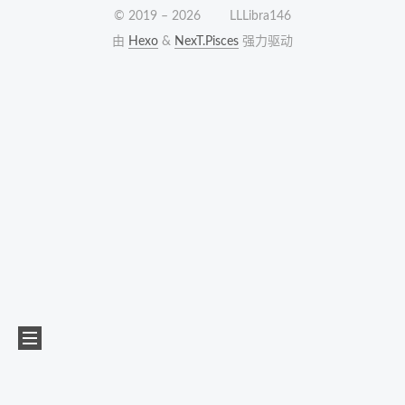
© 2019 –
2026
LLLibra146
由
Hexo
&
NexT.Pisces
强力驱动