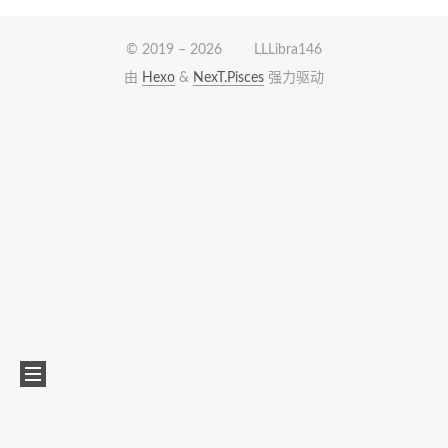
© 2019 –
2026
LLLibra146
由
Hexo
&
NexT.Pisces
强力驱动