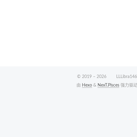
© 2019 –
2026
LLLibra146
由
Hexo
&
NexT.Pisces
强力驱