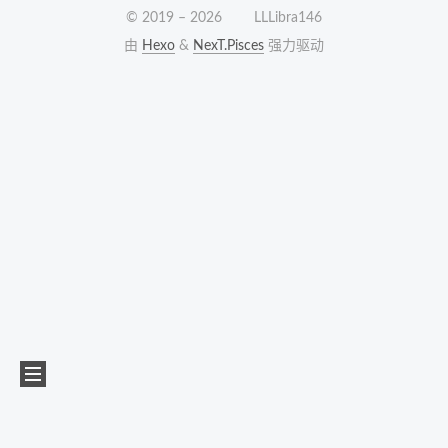
© 2019 –
2026
LLLibra146
由
Hexo
&
NexT.Pisces
强力驱动