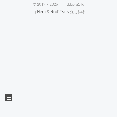
© 2019 –
2026
LLLibra146
由
Hexo
&
NexT.Pisces
强力驱动