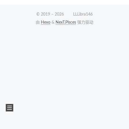
© 2019 –
2026
LLLibra146
由
Hexo
&
NexT.Pisces
强力驱动