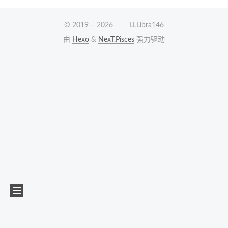
© 2019 –
2026
LLLibra146
由
Hexo
&
NexT.Pisces
强力驱动