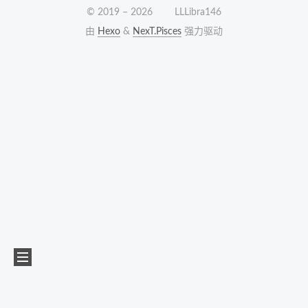
© 2019 –
2026
LLLibra146
由
Hexo
&
NexT.Pisces
强力驱动