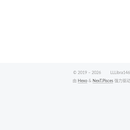
© 2019 –
2026
LLLibra146
由
Hexo
&
NexT.Pisces
强力驱