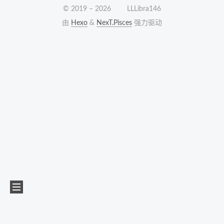
© 2019 –
2026
LLLibra146
由
Hexo
&
NexT.Pisces
强力驱动