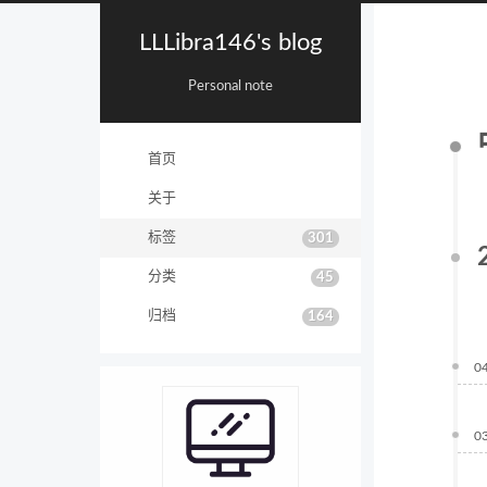
LLLibra146's blog
Personal note
首页
关于
标签
301
分类
45
归档
164
0
0