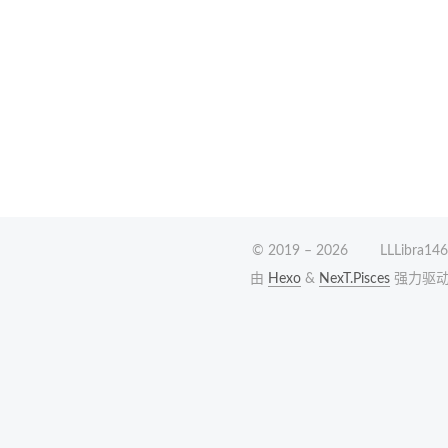
© 2019 –
2026
LLLibra146
由
Hexo
&
NexT.Pisces
强力驱