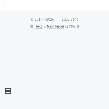
© 2019 –
2026
LLLibra146
由
Hexo
&
NexT.Pisces
强力驱动